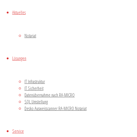
Aktuelles
Schreibe einen
Kommentar
Notariat
Lösungen
Deine E-Mail-Adresse wird nicht veröffentlicht.
Erforderliche Felder sind mit
*
markiert
Kommentar
IT Infrastruktur
IT Sicherheit
Datenübernahme nach RA-MICRO
SQL Umstellung
Desko Ausweisscanner RA-MICRO Notariat
Service
Name
*