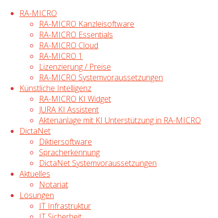
RA-MICRO
RA-MICRO Kanzleisoftware
RA-MICRO Essentials
RA-MICRO Cloud
RA-MICRO 1
Lizenzierung / Preise
Zum
RA-MICRO Systemvoraussetzungen
Inhalt
Start
Aktuelles
RA-MICRO Juni Patch 2026.06.001
Künstliche Intelligenz
springen
veröffentlicht
RA-MICRO KI Widget
JURA KI Assistent
Aktuelles
,
RA-MICRO
Aktenanlage mit KI Unterstützung in RA-MICRO
DictaNet
RA-MICRO Juni
Diktiersoftware
Spracherkennung
DictaNet Systemvoraussetzungen
Patch 2026.06.001
Aktuelles
Notariat
veröffentlicht
Lösungen
IT Infrastruktur
IT Sicherheit