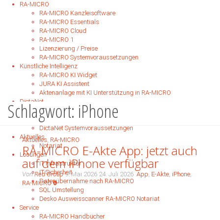
RA-MICRO
RA-MICRO Kanzleisoftware
RA-MICRO Essentials
RA-MICRO Cloud
RA-MICRO 1
Lizenzierung / Preise
RA-MICRO Systemvoraussetzungen
Künstliche Intelligenz
RA-MICRO KI Widget
Beiträge verschlagwortet mit "iPhone"
JURA KI Assistent
Aktenanlage mit KI Unterstützung in RA-MICRO
DictaNet
Schlagwort:
iPhone
Diktiersoftware
Spracherkennung
DictaNet Systemvoraussetzungen
Aktuelles
Aktuelles
,
RA-MICRO
Notariat
RA-MICRO E-Akte App: jetzt auch
Lösungen
auf dem iPhone verfügbar
IT Infrastruktur
IT Sicherheit
Von
Red Group
9. Mai 2026
24. Juli 2026
App
,
E-Akte
,
iPhone
,
Datenübernahme nach RA-MICRO
RA-MICRO
0
SQL Umstellung
Die bekannt und bewährte RA-MICRO APP für das iPad ist nun
Desko Ausweisscanner RA-MICRO Notariat
auch für das iPhone optimiert verfügbar. Damit wurde die
Service
Möglichkeit geschaffen, mobile Akten zusätzlich zum iPad auf
RA-MICRO Handbücher
dem iPhone zu nutzen.