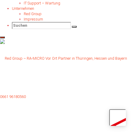
IT Support – Wartung
Continue reading
Unternehmen
0661 96180560
|
Red Group
©2022 Red Group GmbH & Co KG - RA-MICRO Vor Ort Partner in Hessen,
Impressum
Thüringen und Bayern
Red
Group
-
0661 96180560
RA-
MICRO
Vor
Ort